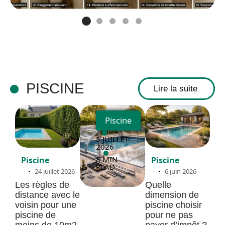
bonate
: un
projet
DIY à
ne pas
manqu
PISCINE
Lire la suite
er
Piscine
5 JUILLET
2026
8 MIN
Piscine
Piscine
READ
24 juillet 2026
6 juin 2026
Les règles de
Quelle
distance avec le
dimension de
voisin pour une
piscine choisir
piscine de
pour ne pas