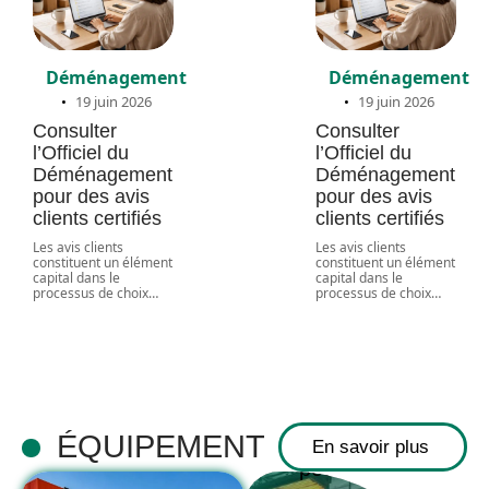
Déménagement
Déménagement
19 juin 2026
19 juin 2026
Consulter
Consulter
l’Officiel du
l’Officiel du
Déménagement
Déménagement
pour des avis
pour des avis
clients certifiés
clients certifiés
Les avis clients
Les avis clients
constituent un élément
constituent un élément
Comment
capital dans le
capital dans le
processus de choix
…
processus de choix
…
choisir le bon
système de
chauffage
industriel
électrique
ÉQUIPEMENT
En savoir plus
pour votre