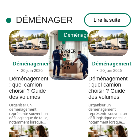
et avis
clients
DÉMÉNAGER
Lire la suite
Déménagement
12
FÉVRIER
2026
13 MIN
Déménagement
Déménagement
READ
20 juin 2026
20 juin 2026
Déménagement
Déménagement
: quel camion
: quel camion
choisir ? Guide
choisir ? Guide
des volumes
des volumes
Organiser un
Organiser un
déménagement
déménagement
représente souvent un
représente souvent un
défi logistique de taille,
défi logistique de taille,
notamment lorsque
…
notamment lorsque
…