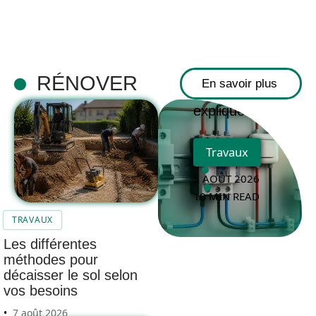
Schéma
électrique
d’un
RÉNOVER
En savoir plus
télérupteur
expliqué
Travaux
5 AOÛT 2026
10 MIN READ
TRAVAUX
Les différentes
méthodes pour
décaisser le sol selon
vos besoins
7 août 2026