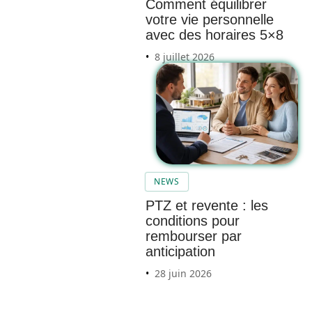
Comment équilibrer
votre vie personnelle
avec des horaires 5×8
8 juillet 2026
Les
meilleu
res
entrepr
ises de
NEWS
débarr
PTZ et revente : les
as de
conditions pour
maison
rembourser par
sur
anticipation
Paris :
28 juin 2026
témoig
nages