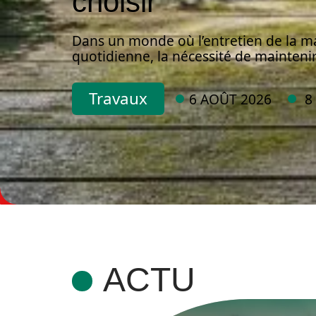
choisir
Dans un monde où l’entretien de la mai
quotidienne, la nécessité de maintenir 
Travaux
6 AOÛT 2026
8
ACTU