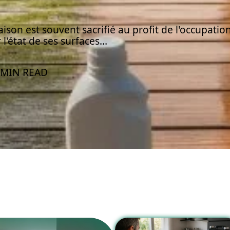
son est souvent sacrifié au profit de l'occupatio
l'état de ses surfaces
…
 MIN READ