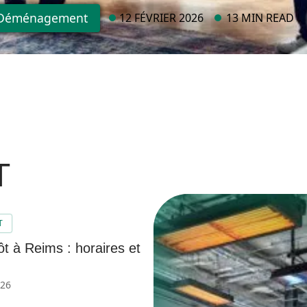
Déménagement
12 FÉVRIER 2026
13 MIN READ
T
T
t à Reims : horaires et
026