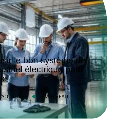
sir le bon système de
striel électrique pour
se
4 AOÛT 2026
15 MIN READ