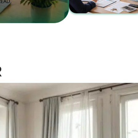
READ
R