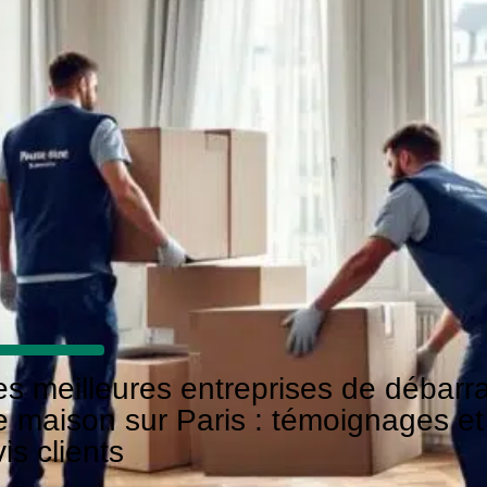
es meilleures entreprises de débarr
e maison sur Paris : témoignages et
is clients