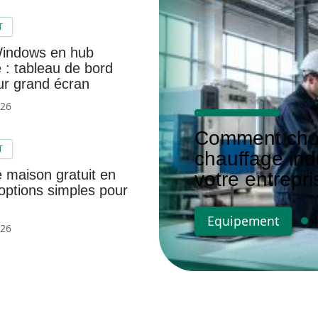
T
Windows en hub
 : tableau de bord
ur grand écran
026
Comment choi
T
chauffage indu
e maison gratuit en
votre entrepri
 options simples pour
Equipement
026