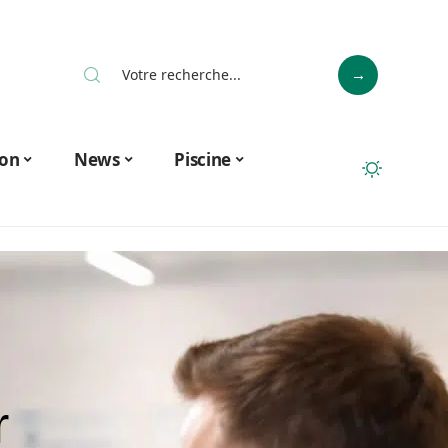
on
News
Piscine
r