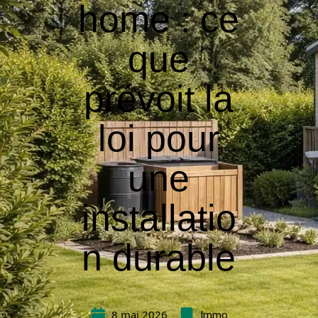
home : ce
que
prévoit la
loi pour
une
installatio
n durable
8 mai 2026
Immo