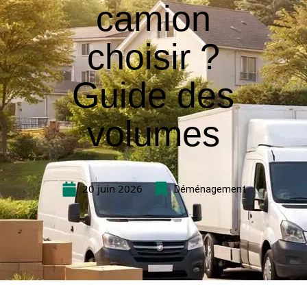
camion
choisir ?
Guide des
volumes
20 juin 2026
Déménagement