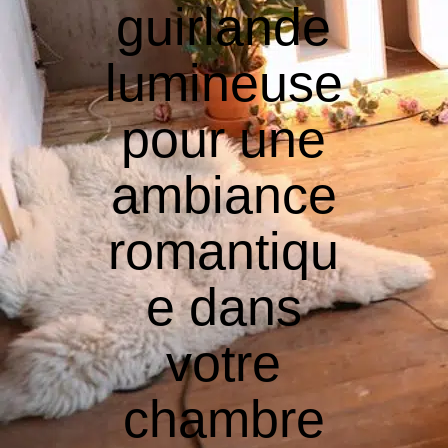
guirlande
lumineuse
pour une
ambiance
romantiqu
e dans
votre
chambre