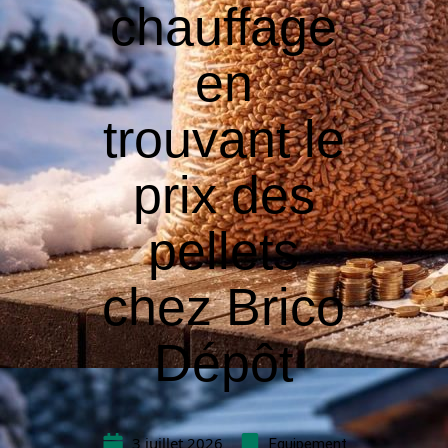
chauffage
en
trouvant le
prix des
pellets
chez Brico
Dépôt
3 juillet 2026
Equipement