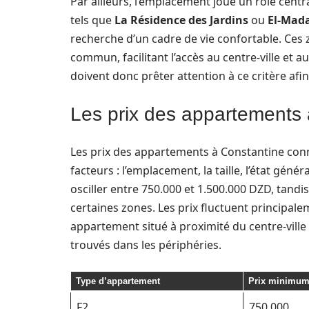
Par ailleurs, l’emplacement joue un rôle centr
tels que
La Résidence des Jardins
ou
El-Mad
recherche d’un cadre de vie confortable. Ces 
commun, facilitant l’accès au centre-ville et 
doivent donc prêter attention à ce critère afin
Les prix des appartements 
Les prix des appartements à Constantine conn
facteurs : l’emplacement, la taille, l’état géné
osciller entre 750.000 et 1.500.000 DZD, tandi
certaines zones. Les prix fluctuent principal
appartement situé à proximité du centre-ville
trouvés dans les périphéries.
Type d’appartement
Prix minimum
F2
750.000