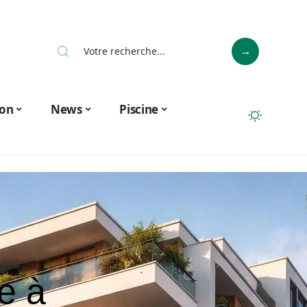
on
News
Piscine
e à