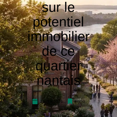
sur le
potentiel
immobilier
de ce
quartier
nantais
23 mai 2026
Immo