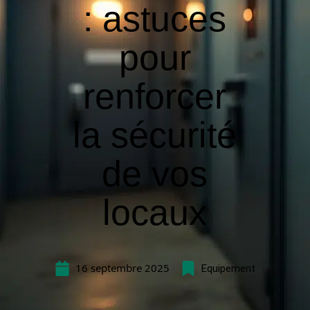
: astuces
pour
renforcer
la sécurité
de vos
locaux
16 septembre 2025
Equipement