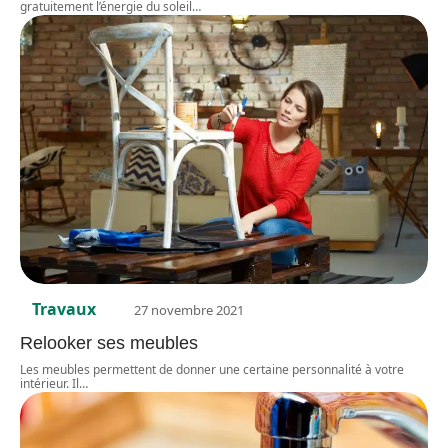
gratuitement l’énergie du soleil
…
Travaux
27 novembre 2021
Relooker ses meubles
Les meubles permettent de donner une certaine personnalité à votre
intérieur. Il
…