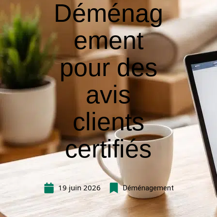
Déménag
ement
pour des
avis
clients
certifiés
19 juin 2026
Déménagement