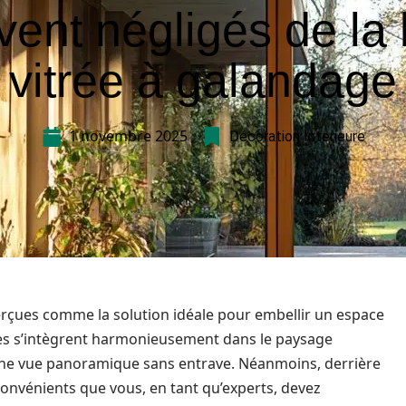
vent négligés de la 
vitrée à galandage
1 novembre 2025
Décoration Interieure
erçues comme la solution idéale pour embellir un espace
elles s’intègrent harmonieusement dans le paysage
 une vue panoramique sans entrave. Néanmoins, derrière
convénients que vous, en tant qu’experts, devez