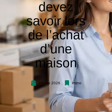
devez
savoir lors
de l’achat
d’une
maison
23 mai 2026
Immo