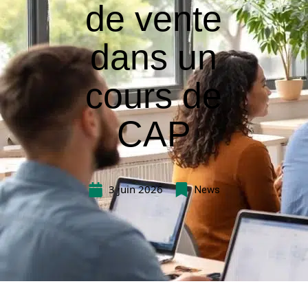
de vente
dans un
cours de
CAP
3 juin 2026
News