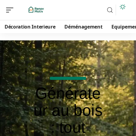
Décoration Interieure
Déménagement
Equipeme
Générate
ur au bois
: tout