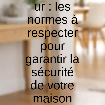
ur : les
normes à
respecter
pour
garantir la
sécurité
de votre
maison