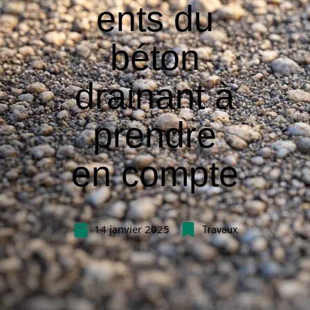
ents du
béton
drainant à
prendre
en compte
14 janvier 2025
Travaux