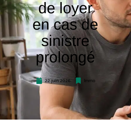
de loyer
en cas de
sinistre
prolongé
22 juin 2026
Immo