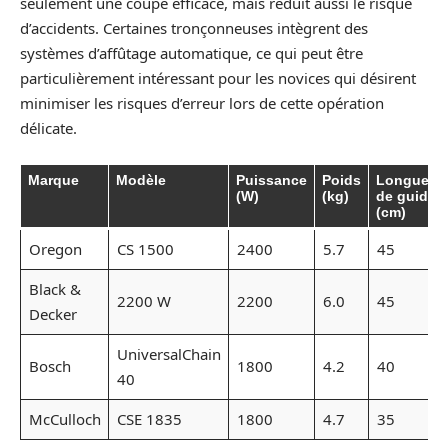
seulement une coupe efficace, mais réduit aussi le risque
d’accidents. Certaines tronçonneuses intègrent des
systèmes d’affûtage automatique, ce qui peut être
particulièrement intéressant pour les novices qui désirent
minimiser les risques d’erreur lors de cette opération
délicate.
Marque
Modèle
Puissance
Poids
Longueur
(W)
(kg)
de guide
(cm)
Oregon
CS 1500
2400
5.7
45
Black &
2200 W
2200
6.0
45
Decker
UniversalChain
Bosch
1800
4.2
40
40
McCulloch
CSE 1835
1800
4.7
35