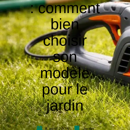
: comment
bien
choisir
son
modèle
pour le
jardin
8 avril 2026
Jardin