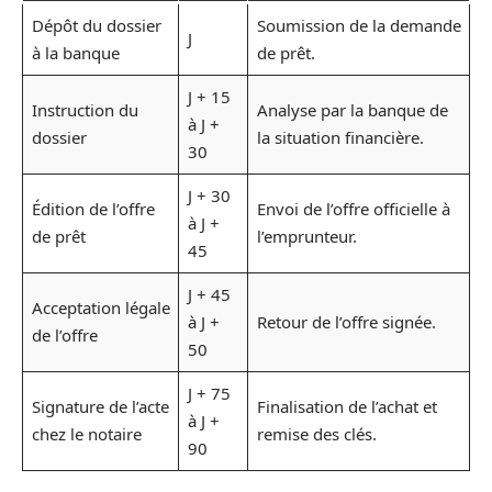
Dépôt du dossier
Soumission de la demande
J
à la banque
de prêt.
J + 15
Instruction du
Analyse par la banque de
à J +
dossier
la situation financière.
30
J + 30
Édition de l’offre
Envoi de l’offre officielle à
à J +
de prêt
l’emprunteur.
45
J + 45
Acceptation légale
à J +
Retour de l’offre signée.
de l’offre
50
J + 75
Signature de l’acte
Finalisation de l’achat et
à J +
chez le notaire
remise des clés.
90