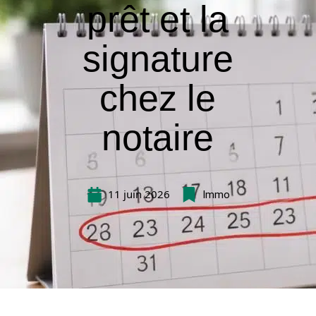
prêt et la
signature
chez le
notaire
11 juin 2026
Immo